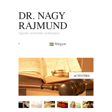
DR. NAGY
RAJMUND
ügyvéd, biztosítási szakjogász
Magyar
ACTIVITIES