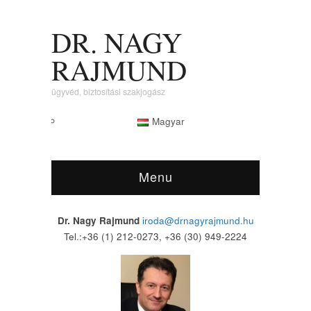
DR. NAGY
RAJMUND
ügyvéd, biztosítási szakjogász
Magyar
Menu
Dr. Nagy Rajmund
iroda@drnagyrajmund.hu
Tel.:+36 (1) 212-0273, +36 (30) 949-2224