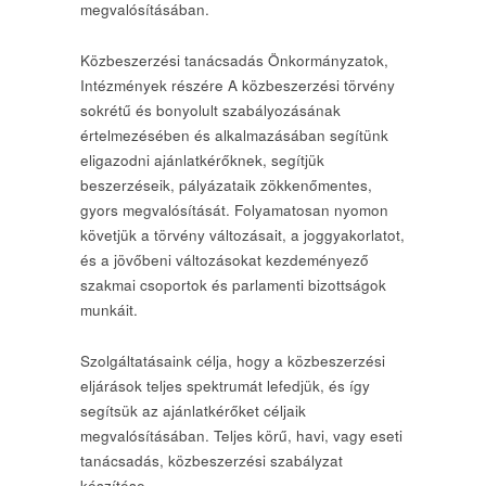
megvalósításában.
Közbeszerzési tanácsadás Önkormányzatok,
Intézmények részére A közbeszerzési törvény
sokrétű és bonyolult szabályozásának
értelmezésében és alkalmazásában segítünk
eligazodni ajánlatkérőknek, segítjük
beszerzéseik, pályázataik zökkenőmentes,
gyors megvalósítását. Folyamatosan nyomon
követjük a törvény változásait, a joggyakorlatot,
és a jövőbeni változásokat kezdeményező
szakmai csoportok és parlamenti bizottságok
munkáit.
Szolgáltatásaink célja, hogy a közbeszerzési
eljárások teljes spektrumát lefedjük, és így
segítsük az ajánlatkérőket céljaik
megvalósításában. Teljes körű, havi, vagy eseti
tanácsadás, közbeszerzési szabályzat
készítése.