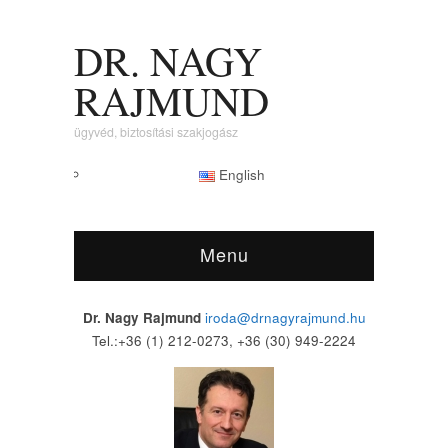
DR. NAGY
RAJMUND
ügyvéd, biztosítási szakjogász
English
Menu
Dr. Nagy Rajmund
iroda@drnagyrajmund.hu
Tel.:+36 (1) 212-0273, +36 (30) 949-2224